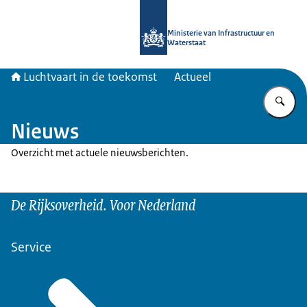
Naar de homepage van Luchtvaart in
Ministerie van Infrastructuur en
Waterstaat
Luchtvaart in de toekomst
Actueel
Vu
Nieuws
Overzicht met actuele nieuwsberichten.
De Rijksoverheid. Voor Nederland
Service