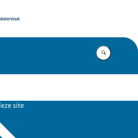
 de toekomst
 Waterstaat
Vul in wat u z
eze site