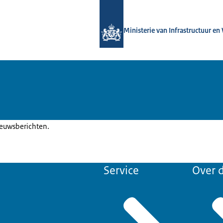
Naar de homepage van Luchtvaart in
Ministerie van Infrastructuur en
ieuwsberichten.
Service
Over d