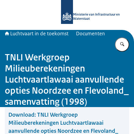
Naar de homepage van Luchtvaart in
Ministerie van Infrastructuur en
Waterstaat
Luchtvaart in de toekomst
Documenten
Vu
TNLI Werkgroep
Milieuberekeningen
Luchtvaartlawaai aanvullende
opties Noordzee en Flevoland_
samenvatting (1998)
Download:
TNLI Werkgroep
Milieuberekeningen Luchtvaartlawaai
aanvullende opties Noordzee en Flevoland_