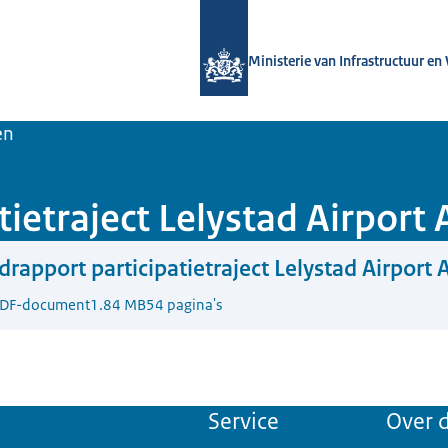
Naar de homepage van Luchtvaart in
Ministerie van Infrastructuur en
en
tietraject Lelystad Airpor
drapport participatietraject Lelystad Airport
DF-document
1.84 MB
54 pagina's
Service
Over d