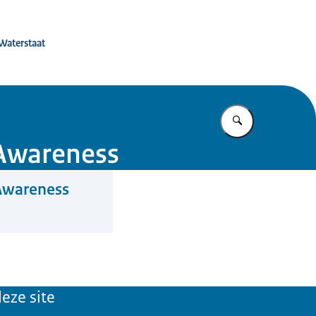
 de toekomst
 Waterstaat
Vul in wat u z
t Awareness
 Awareness
eze site