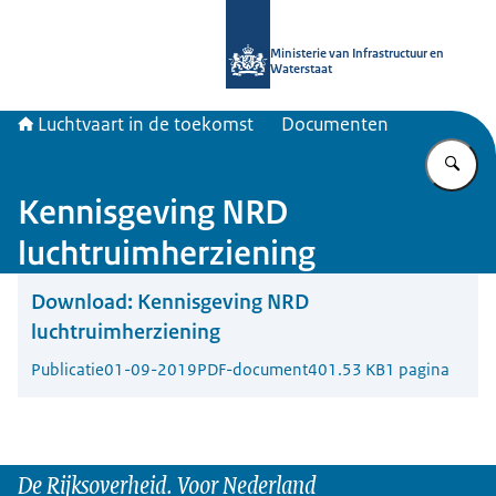
Naar de homepage van Luchtvaart in
Ministerie van Infrastructuur en
Waterstaat
Luchtvaart in de toekomst
Documenten
Vu
Kennisgeving NRD
luchtruimherziening
Download:
Kennisgeving NRD
luchtruimherziening
Publicatie
01-09-2019
PDF-document
401.53 KB
1 pagina
De Rijksoverheid. Voor Nederland