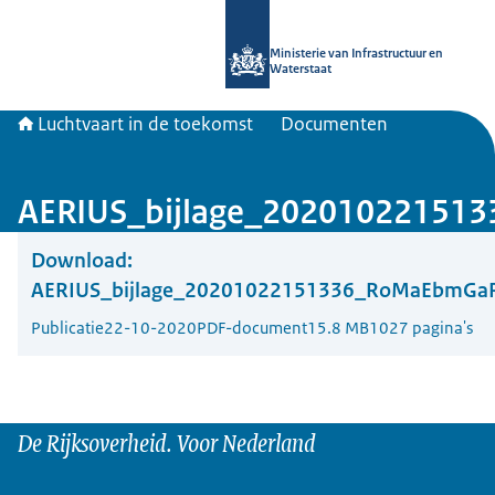
Naar de homepage van Luchtvaart in
Ministerie van Infrastructuur en
Waterstaat
Luchtvaart in de toekomst
Documenten
AERIUS_bijlage_2020102215
Download:
AERIUS_bijlage_20201022151336_RoMaEbmGa
Publicatie
22-10-2020
PDF-document
15.8 MB
1027 pagina's
De Rijksoverheid. Voor Nederland