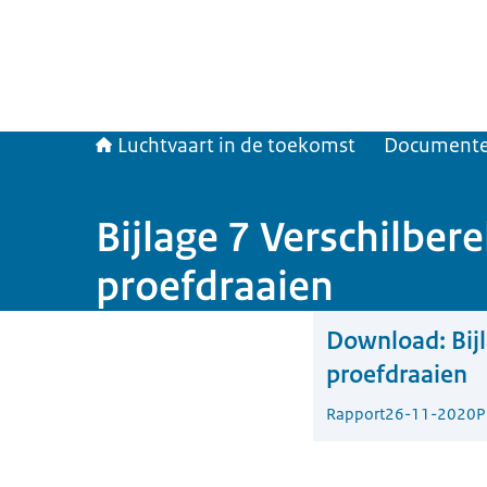
Luchtvaart in de toekomst
Document
Bijlage 7 Verschilber
proefdraaien
Download:
Bij
proefdraaien
Rapport
26-11-2020
P