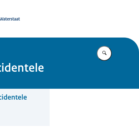
 de toekomst
 Waterstaat
Vul in wat u z
cidentele
cidentele