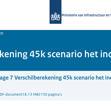
Naar de homepage van Luchtvaart in
Ministerie van Infrastructuur en
en
ekening 45k scenario het in
lage 7 Verschilberekening 45k scenario het in
DF-document
18.13 MB
2150 pagina's