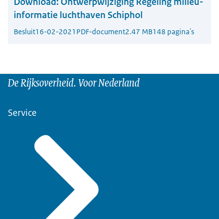
Download:
Ontwerpwijziging Regeling milieu-
informatie luchthaven Schiphol
Besluit
16-02-2021
PDF-document
2.47 MB
148 pagina's
De Rijksoverheid. Voor Nederland
Service