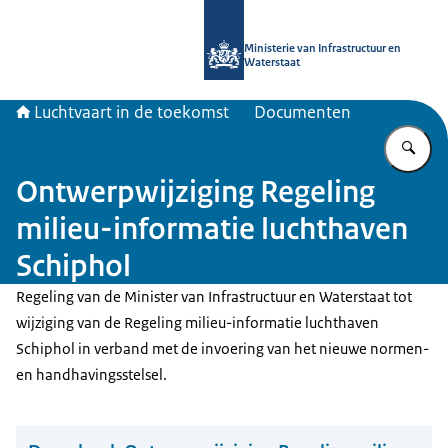
Naar de homepage van Luchtvaart in
Ministerie van Infrastructuur en
Waterstaat
Luchtvaart in de toekomst
Documenten
Vu
Ontwerpwijziging Regeling
milieu-informatie luchthaven
Schiphol
Regeling van de Minister van Infrastructuur en Waterstaat tot
wijziging van de Regeling milieu-informatie luchthaven
Schiphol in verband met de invoering van het nieuwe normen-
en handhavingsstelsel.