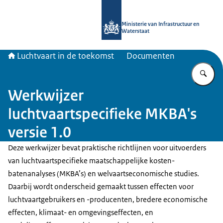
Naar de homepage van Luchtvaart in
Ministerie van Infrastructuur en
Waterstaat
Luchtvaart in de toekomst
Documenten
Vu
Werkwijzer
luchtvaartspecifieke MKBA's
versie 1.0
Deze werkwijzer bevat praktische richtlijnen voor uitvoerders
van luchtvaartspecifieke maatschappelijke kosten-
batenanalyses (MKBA’s) en welvaartseconomische studies.
Daarbij wordt onderscheid gemaakt tussen effecten voor
luchtvaartgebruikers en -producenten, bredere economische
effecten, klimaat- en omgevingseffecten, en