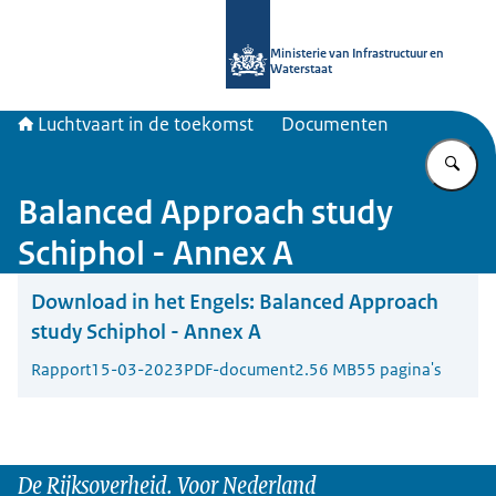
Naar de homepage van Luchtvaart in
Ministerie van Infrastructuur en
Waterstaat
Luchtvaart in de toekomst
Documenten
Vu
Balanced Approach study
Schiphol - Annex A
Download in het Engels:
Balanced Approach
study Schiphol - Annex A
Rapport
15-03-2023
PDF-document
2.56 MB
55 pagina's
De Rijksoverheid. Voor Nederland