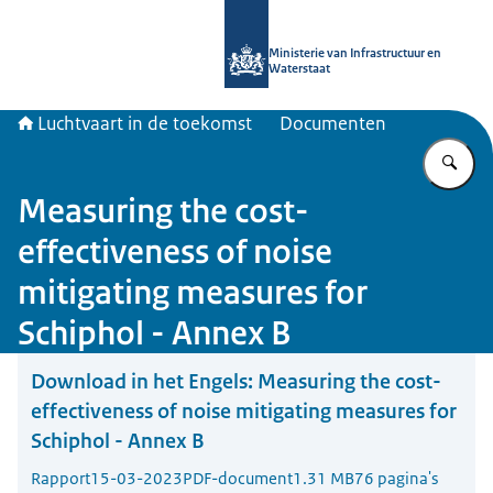
Naar de homepage van Luchtvaart in
Ministerie van Infrastructuur en
Waterstaat
Luchtvaart in de toekomst
Documenten
Vu
Measuring the cost-
effectiveness of noise
mitigating measures for
Schiphol - Annex B
Download in het Engels:
Measuring the cost-
effectiveness of noise mitigating measures for
Schiphol - Annex B
Rapport
15-03-2023
PDF-document
1.31 MB
76 pagina's