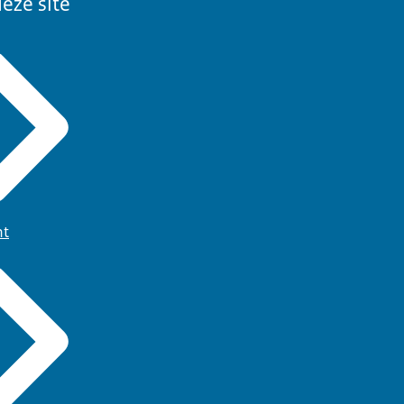
eze site
ht