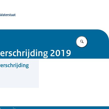
 de toekomst
 Waterstaat
Vul in wat u z
erschrijding 2019
erschrijding