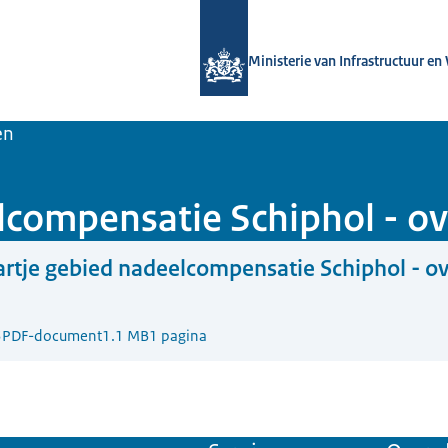
Naar de homepage van Luchtvaart in
Ministerie van Infrastructuur en
en
lcompensatie Schiphol - ov
rtje gebied nadeelcompensatie Schiphol - ov
3
PDF-document
1.1 MB
1 pagina