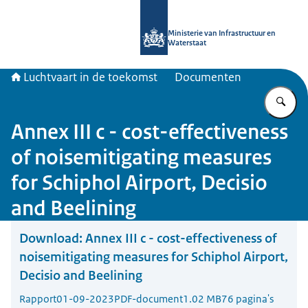
Naar de homepage van Luchtvaart in
Ministerie van Infrastructuur en
Waterstaat
Luchtvaart in de toekomst
Documenten
Vu
Annex III c - cost-effectiveness
of noisemitigating measures
for Schiphol Airport, Decisio
and Beelining
Download:
Annex III c - cost-effectiveness of
noisemitigating measures for Schiphol Airport,
Decisio and Beelining
Rapport
01-09-2023
PDF-document
1.02 MB
76 pagina's