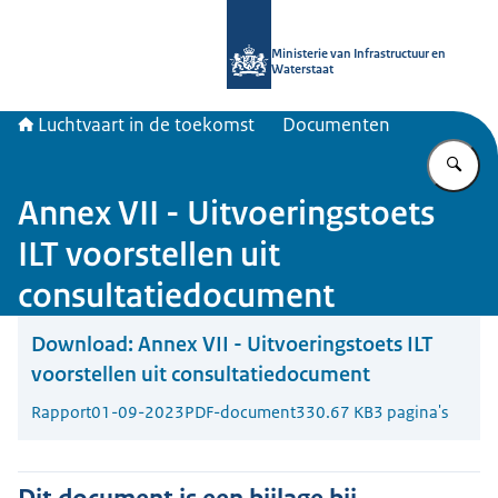
Naar de homepage van Luchtvaart in
Ministerie van Infrastructuur en
Waterstaat
Luchtvaart in de toekomst
Documenten
Vu
Annex VII - Uitvoeringstoets
ILT voorstellen uit
consultatiedocument
Download:
Annex VII - Uitvoeringstoets ILT
voorstellen uit consultatiedocument
Rapport
01-09-2023
PDF-document
330.67 KB
3 pagina's