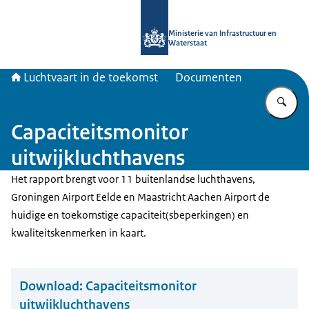
Naar de homepage van Luchtvaart in
Ministerie van Infrastructuur en
Waterstaat
Luchtvaart in de toekomst
Documenten
Vu
Capaciteitsmonitor
uitwijkluchthavens
Het rapport brengt voor 11 buitenlandse luchthavens,
Groningen Airport Eelde en Maastricht Aachen Airport de
huidige en toekomstige capaciteit(sbeperkingen) en
kwaliteitskenmerken in kaart.
Download:
Capaciteitsmonitor
uitwijkluchthavens