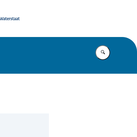
 de toekomst
 Waterstaat
Vul in wat u z