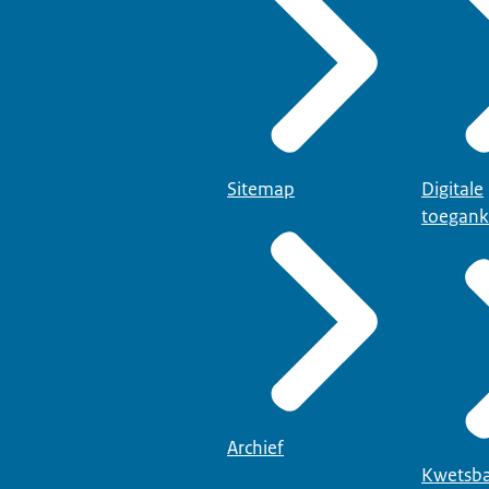
Sitemap
Digitale
toegank
Archief
Kwetsba