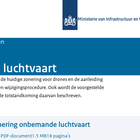
Naar de homepage van Luchtvaart in
Ministerie van Infrastructuur en
en
luchtvaart
 de huidige zonering voor drones en de aanleiding
en wijzigingsprocedure. Ook wordt de voorgestelde
 de totstandkoming daarvan beschreven.
nering onbemande luchtvaart
4
PDF-document
1.5 MB
18 pagina's