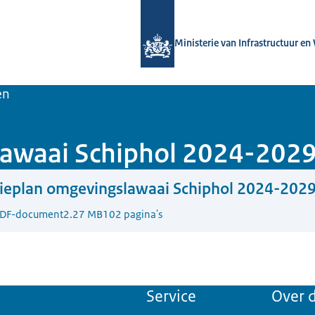
Naar de homepage van Luchtvaart in
Ministerie van Infrastructuur en
en
lawaai Schiphol 2024-202
ieplan omgevingslawaai Schiphol 2024-202
DF-document
2.27 MB
102 pagina's
Service
Over d