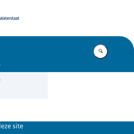
 de toekomst
 Waterstaat
Vul in wat u z
9
9
eze site