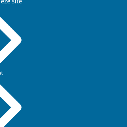
eze site
ht