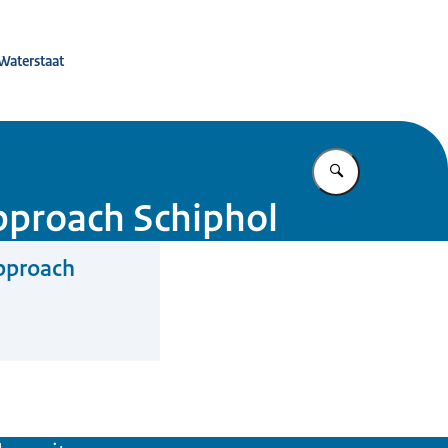
 de toekomst
 Waterstaat
Vul in wat u z
pproach Schiphol
Approach