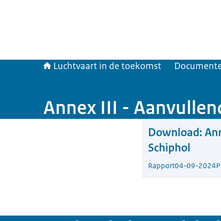
Luchtvaart in de toekomst
Document
Annex III - Aanvulle
Download:
Ann
Schiphol
Rapport
04-09-2024
P