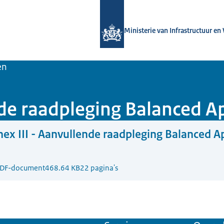
Naar de homepage van Luchtvaart in
Ministerie van Infrastructuur en
en
nde raadpleging Balanced A
ex III - Aanvullende raadpleging Balanced 
DF-document
468.64 KB
22 pagina's