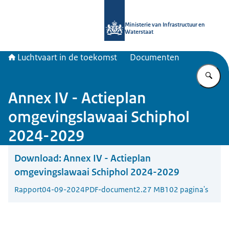
Naar de homepage van Luchtvaart in
Ministerie van Infrastructuur en
Waterstaat
Luchtvaart in de toekomst
Documenten
Vu
Annex IV - Actieplan
omgevingslawaai Schiphol
2024-2029
Download:
Annex IV - Actieplan
omgevingslawaai Schiphol 2024-2029
Rapport
04-09-2024
PDF-document
2.27 MB
102 pagina's