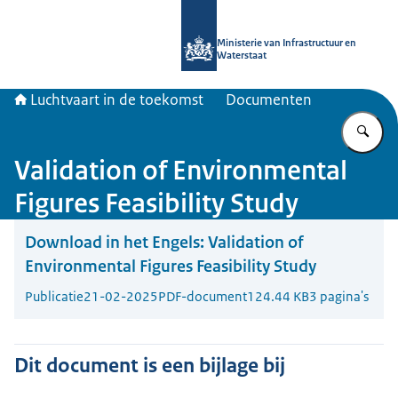
Naar de homepage van Luchtvaart in
Ministerie van Infrastructuur en
Waterstaat
Luchtvaart in de toekomst
Documenten
Vu
Validation of Environmental
Figures Feasibility Study
Download in het Engels:
Validation of
Environmental Figures Feasibility Study
Publicatie
21-02-2025
PDF-document
124.44 KB
3 pagina's
Dit document is een bijlage bij