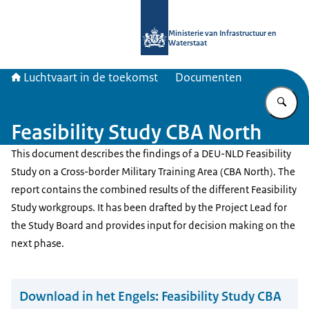
Naar de homepage van Luchtvaart in
Ministerie van Infrastructuur en
Waterstaat
Luchtvaart in de toekomst
Documenten
Vu
Feasibility Study CBA North
This document describes the findings of a DEU-NLD Feasibility
Study on a Cross-border Military Training Area (CBA North). The
report contains the combined results of the different Feasibility
Study workgroups. It has been drafted by the Project Lead for
the Study Board and provides input for decision making on the
next phase.
Download in het Engels:
Feasibility Study CBA