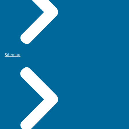
SIGMUND
Als ze continu dalen over een vaste
naderingsroute, dan is de bedoeling dat dat
trapsgewijs dalen, dat het niet meer voorkomt. Dat
die horizontale stukken in het naderen
verdwijnen.
Sitemap
BEELD
Illustraties en animaties om de uitleg van de voice-
over te visualiseren.
VOICE-OVER
Continu dalen is een andere manier van dalen. Het
zorgt voor minder geluid en minder uitstoot rond
luchthavens.
BEELD
Terug naar Sigmund met een animatie die het