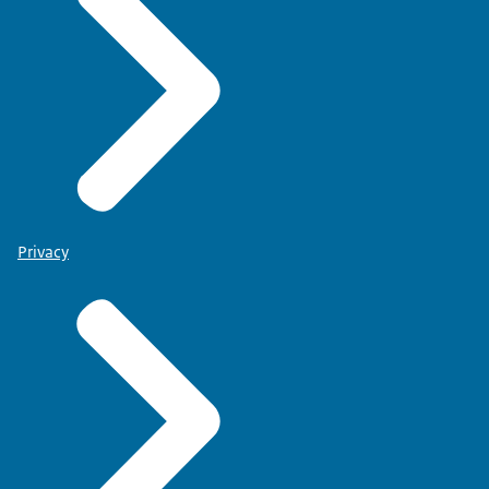
BEELD
Terug naar Sigmund.
SIGMUND
En daarmee dringen we de geluidshinder ook
terug.
BEELD
Beelden van een landend vliegtuig in Schiphol.
Privacy
Sfeerbeelden van Sigmund in de verkeerstoren.
Beelden van een Nederlandse woonwijk. Beeld
van een landend vliegtuig. Beeld van het vliegveld
vanuit de verkeerstoren van Schiphol.
VOICE-OVER
Momenteel wordt er soms al op deze manier
gedaald. Dit kan bijvoorbeeld ‘s nachts. Continu
dalen wordt geïntroduceerd met een leertraject in