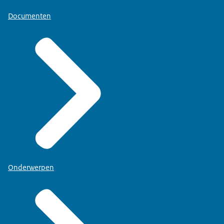
Sigmund, Luchtruim expert
Documenten
SIGMUND
Vandaag de dag [uh], als vliegtuigen naar de
landingsbaan worden geleid, dan vliegen ze zeg
maar trapsgewijs.
BEELD
Illustraties en animaties om de uitleg van Sigmund
te visualiseren.
SIGMUND
Ze vliegen, dalen een stukje en vliegen dan
horizontaal en dalen een stukje en horizon-. Je
krijgt dan in de vorm van een trap naar de
Onderwerpen
landingsbaan. Veel vliegtuigen komen zo bij de
baan aan.
BEELD
Terug naar Sigmund.