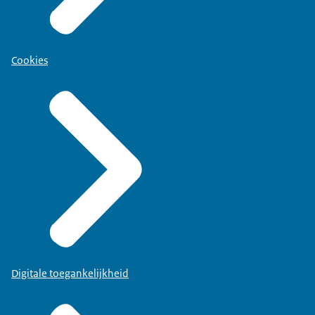
samenwerking met de omgeving. Daarbij wordt er
ook overdag continu gedaald. Startend op één
baan van Schiphol.
Cookies
BEELD
Terug naar Sigmund.
SIGMUND
En we beginnen met dat leertraject, omdat we
beheerst deze nieuwe werkwijze voor
verkeersleiders en vliegers te introduceren, zodat
we gedurende het hele traject de veiligheid
kunnen borgen zoals elke dag gebeurt.
BEELDTEKST
Meer weten over hoger naderen en continu dalen?
www.luchtvaarindetoekomst.nl
Digitale toegankelijkheid