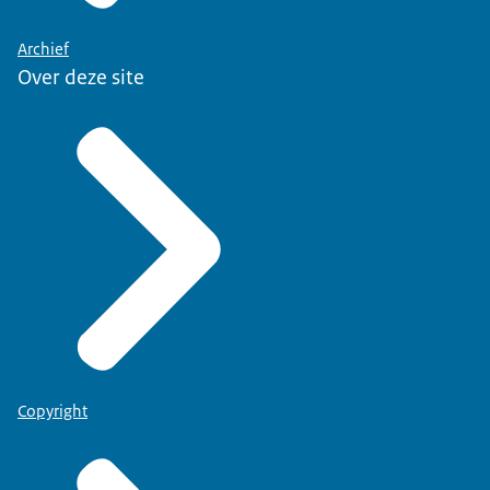
verschil tussen trapsgewijs en continu dalen
illustreert.
Archief
Over deze site
SIGMUND
Bij continu dalen vliegen vliegtuigen hoger dan
wanneer ze trapsgewijs naar de baan gaan.
Bovendien, als je continu daalt, gebruikt vliegen
minder motorvermogen. Hij heeft geen extra gas
nodig om horizontaal te vliegen en kan met
minder geluid van de motoren naar beneden
gaan.
BEELD
Illustraties en animaties om de uitleg van Sigmund
te visualiseren.
Copyright
SIGMUND
Vaste naderingsroutes maken het ook mogelijk om
geluidgevoelige gebieden beter te vermijden.