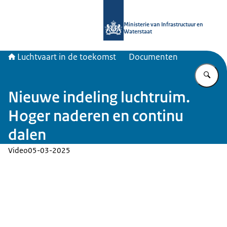
Naar de homepage van Luchtvaart in
Ministerie van Infrastructuur en
Waterstaat
Luchtvaart in de toekomst
Documenten
Vu
Nieuwe indeling luchtruim.
Hoger naderen en continu
dalen
Video
05-03-2025