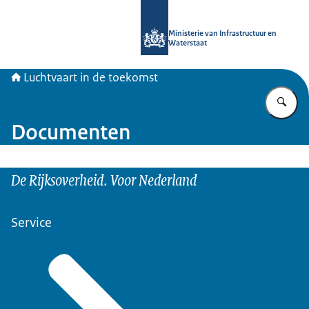
Naar de homepage van Luchtvaart in
Ministerie van Infrastructuur en
Waterstaat
Luchtvaart in de toekomst
Vu
Documenten
De Rijksoverheid. Voor Nederland
Service