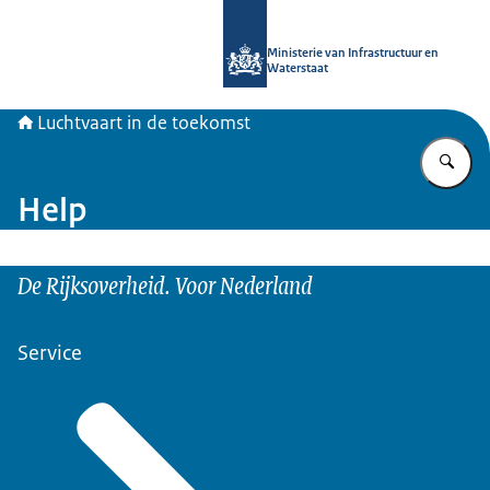
Naar de homepage van Luchtvaart in
Ministerie van Infrastructuur en
Waterstaat
Luchtvaart in de toekomst
Vu
Help
De Rijksoverheid. Voor Nederland
Service