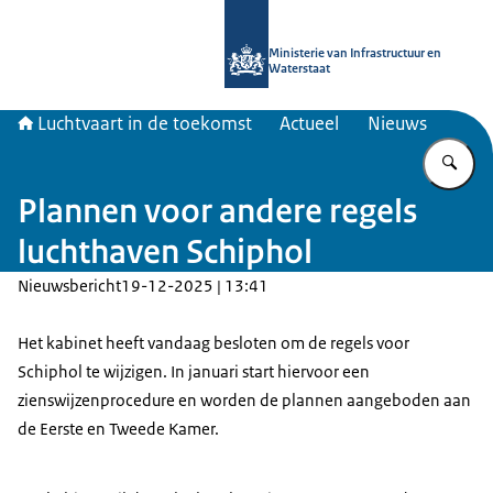
Naar de homepage van Luchtvaart in
Ministerie van Infrastructuur en
Waterstaat
Luchtvaart in de toekomst
Actueel
Nieuws
Vu
Plannen voor andere regels
luchthaven Schiphol
Nieuwsbericht
19-12-2025 | 13:41
Het kabinet heeft vandaag besloten om de regels voor
Schiphol te wijzigen. In januari start hiervoor een
zienswijzenprocedure en worden de plannen aangeboden aan
de Eerste en Tweede Kamer.