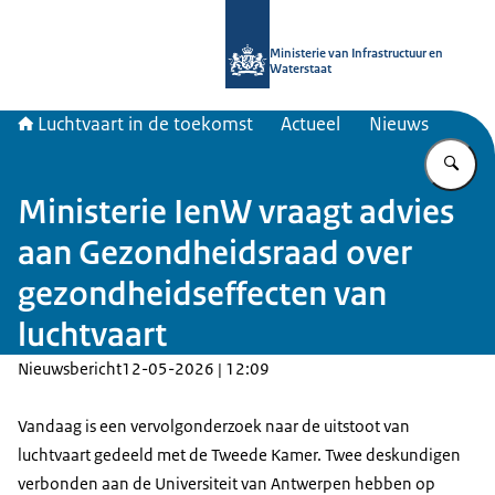
Naar de homepage van Luchtvaart in
Ministerie van Infrastructuur en
Waterstaat
Luchtvaart in de toekomst
Actueel
Nieuws
Vu
Ministerie IenW vraagt advies
aan Gezondheidsraad over
gezondheidseffecten van
luchtvaart
Nieuwsbericht
12-05-2026 | 12:09
Vandaag is een vervolgonderzoek naar de uitstoot van
luchtvaart gedeeld met de Tweede Kamer. Twee deskundigen
verbonden aan de Universiteit van Antwerpen hebben op