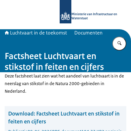
Naar de homepage van Luchtvaart in
Ministerie van Infrastructuur en
Waterstaat
Luchtvaart in de toekomst
Documenten
Vu
Factsheet Luchtvaart en
stikstof in feiten en cijfers
Deze factsheet laat zien wat het aandeel van luchtvaart is in de
neerslag van stikstof in de Natura 2000-gebieden in
Nederland.
Download:
Factsheet Luchtvaart en stikstof in
feiten en cijfers