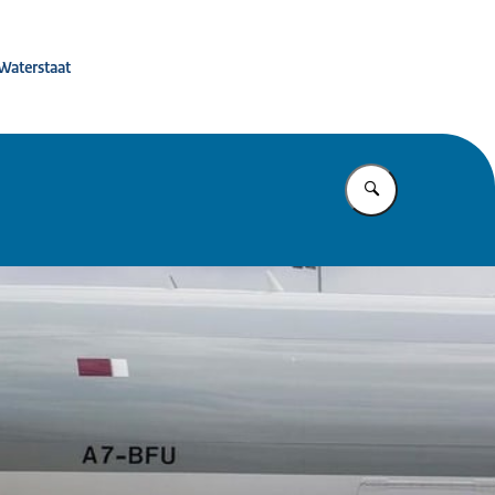
 de toekomst
 Waterstaat
Vul in wat u z