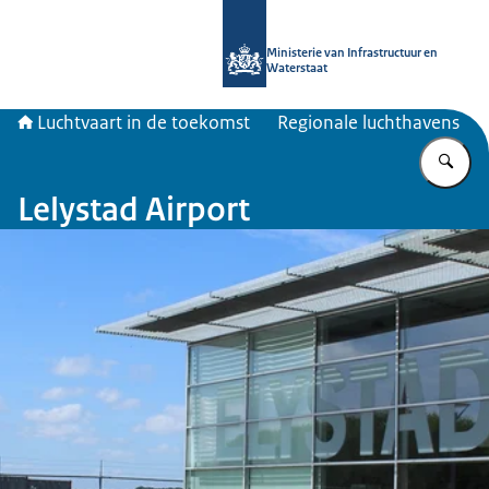
Naar de homepage van Luchtvaart in
Ministerie van Infrastructuur en
Waterstaat
Luchtvaart in de toekomst
Regionale luchthavens
Vu
Lelystad Airport