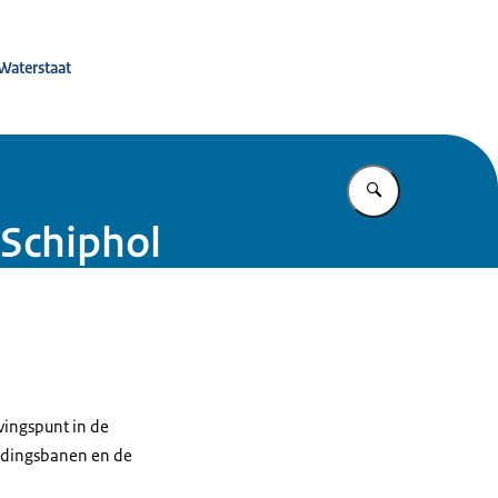
 de toekomst
 Waterstaat
Vul in wat u z
 Schiphol
vingspunt in de
andingsbanen en de