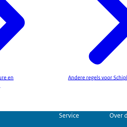
bijbehorend
uchthaven Schiphol (RMI)
.
nW bespreekt
de ontwerpwijziging met belanghebbenden.
ure en
Andere regels voor Schip
n
Service
Over d