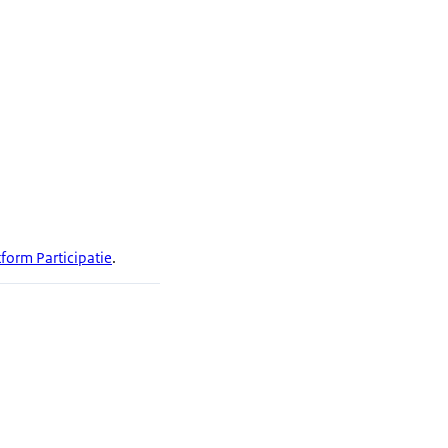
tform Participatie
.