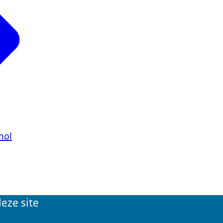
e Regeling milieu-
hol
eze site