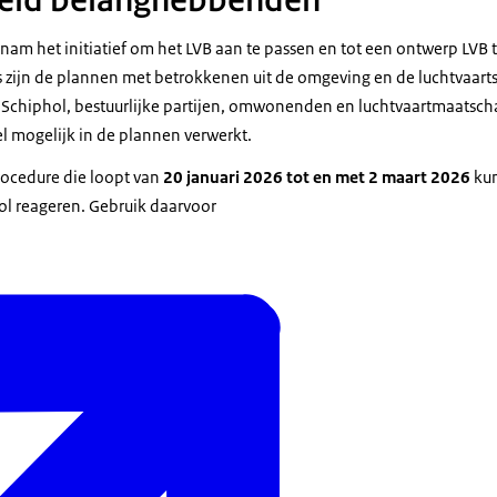
eactienota met antwoorden op zienswijzen en adviezen;
ereen kan gedurende 6 weken reageren op de ontwerpwijziging voor het LVB Schip
n werking.
nam het initiatief om het LVB aan te passen en tot een ontwerp LVB 
zijn de plannen met betrokkenen uit de omgeving en de luchtvaarts
, Schiphol, bestuurlijke partijen, omwonenden en luchtvaartmaats
el mogelijk in de plannen verwerkt.
rocedure die loopt van
20 januari 2026 tot en met 2 maart 2026
ku
ol reageren. Gebruik daarvoor
aat de