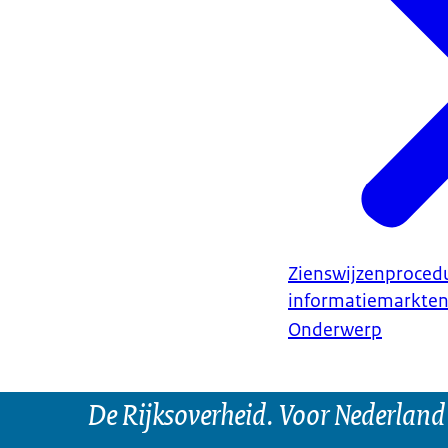
informatie l
Participatie
– Ie
Zienswijzenproced
informatiemarkte
Onderwerp
De Rijksoverheid. Voor Nederland