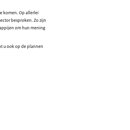
hol.
te komen. Op allerlei
ector besproken. Zo zijn
chappijen om hun mening
nt u ook op de plannen
HUF-toets