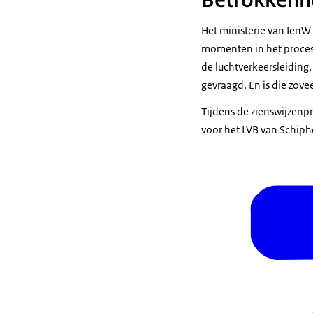
Publicatie r
Participatie –
ied
LVB treedt i
Het ministerie van IenW 
momenten in het proces 
de luchtverkeersleiding
gevraagd. En is die zove
Tijdens de zienswijzenp
voor het LVB van Schiph
Transport st