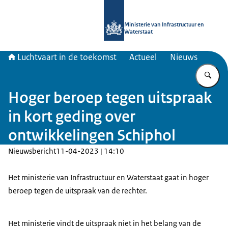
Naar de homepage van Luchtvaart in
Ministerie van Infrastructuur en
Waterstaat
Luchtvaart in de toekomst
Actueel
Nieuws
Vu
Hoger beroep tegen uitspraak
in kort geding over
ontwikkelingen Schiphol
Nieuwsbericht
11-04-2023 | 14:10
Het ministerie van Infrastructuur en Waterstaat gaat in hoger
beroep tegen de uitspraak van de rechter.
Het ministerie vindt de uitspraak niet in het belang van de