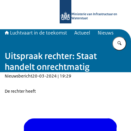
Naar de homepage van Luchtvaart in
Ministerie van Infrastructuur en
Waterstaat
Luchtvaart in de toekomst
Actueel
Nieuws
Vu
Uitspraak rechter: Staat
handelt onrechtmatig
Nieuwsbericht
20-03-2024 | 19:29
De rechter heeft