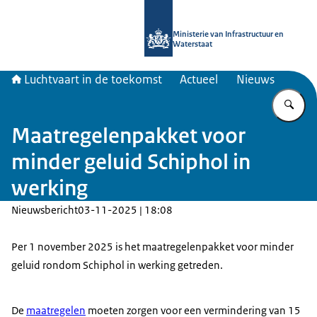
Naar de homepage van Luchtvaart in
Ministerie van Infrastructuur en
Waterstaat
Luchtvaart in de toekomst
Actueel
Nieuws
Vu
Maatregelenpakket voor
minder geluid Schiphol in
werking
Nieuwsbericht
03-11-2025 | 18:08
Per 1 november 2025 is het maatregelenpakket voor minder
geluid rondom Schiphol in werking getreden.
De
maatregelen
moeten zorgen voor een vermindering van 15