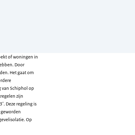
oekt of woningen in
hebben. Door
uden. Het gaat om
erdere
g van Schiphol op
regelen zijn
’. Deze regeling is
er geworden
velisolatie. Op