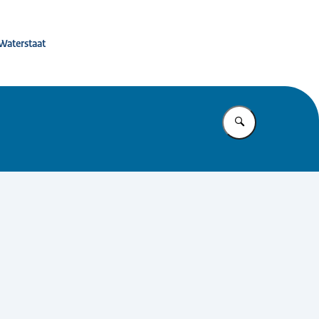
 de toekomst
 Waterstaat
Vul in wat u z