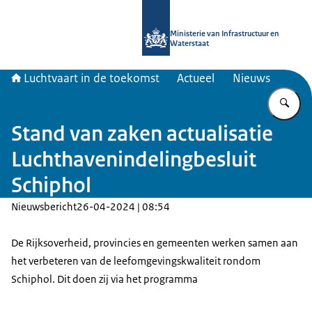
Naar de homepage van Luchtvaart in
Ministerie van Infrastructuur en
Waterstaat
Luchtvaart in de toekomst
Actueel
Nieuws
Vu
Stand van zaken actualisatie
Luchthavenindelingbesluit
Schiphol
Nieuwsbericht
26-04-2024 | 08:54
De Rijksoverheid, provincies en gemeenten werken samen aan
het verbeteren van de leefomgevingskwaliteit rondom
Schiphol. Dit doen zij via het programma