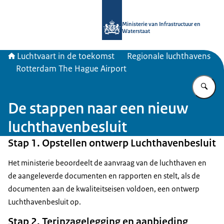
Naar de homepage van Luchtvaart in
Ministerie van Infrastructuur en
Waterstaat
Luchtvaart in de toekomst
Regionale luchthavens
Rotterdam The Hague Airport
Vu
De stappen naar een nieuw
luchthavenbesluit
Stap 1. Opstellen ontwerp Luchthavenbesluit
Het ministerie beoordeelt de aanvraag van de luchthaven en
de aangeleverde documenten en rapporten en stelt, als de
documenten aan de kwaliteitseisen voldoen, een ontwerp
Luchthavenbesluit op.
Stap 2. Terinzagelegging en aanbieding